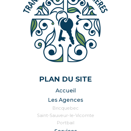
PLAN DU SITE
Accueil
Les Agences
Bricquebec
Saint-Sauveur-le-Vicomte
Portbail