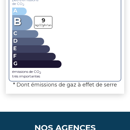
de CO
2
A
B
9
kg CO
/m².an
2
C
D
E
F
G
émissions de CO
2
très importantes
* Dont émissions de gaz à effet de serre
NOS AGENCES