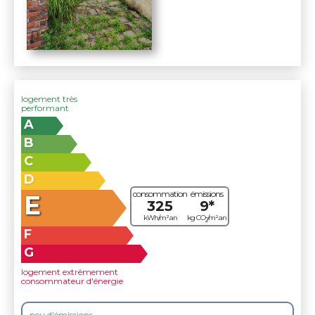
logement très
performant
A
B
C
D
consommation
émissions
E
325
9*
kWh/m².an
kg CO
/m².an
2
F
G
logement extrêmement
consommateur d'énergie
peu d'émissions