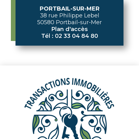
PORTBAIL-SUR-MER
38 rue Philippe Lebel
50580 Portbail-sur-Mer
Plan d'accès
Tél : 02 33 04 84 80