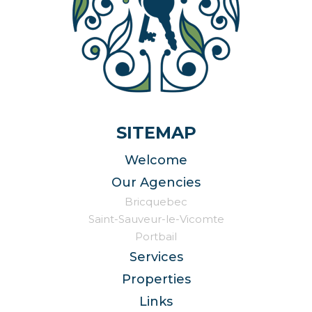
SITEMAP
Welcome
Our Agencies
Bricquebec
Saint-Sauveur-le-Vicomte
Portbail
Services
Properties
Links