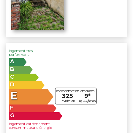
logement très
performant
A
B
C
D
consommation
émissions
E
325
9*
kWh/m².an
kg CO
/m².an
2
F
G
logement extrêmement
consommateur d'énergie