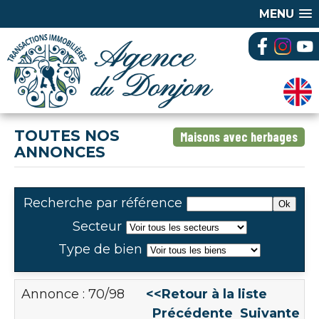
MENU
TOUTES NOS
Maisons avec herbages
ANNONCES
Recherche par référence
Secteur
Type de bien
Annonce : 70/98
<<Retour à la liste
Précédente
Suivante