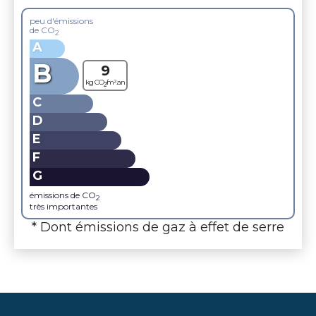
peu d'émissions
de CO
2
A
B
9
kg CO
/m².an
2
C
D
E
F
G
émissions de CO
2
très importantes
* Dont émissions de gaz à effet de serre