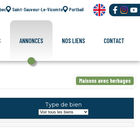
bec
Saint-Sauveur-Le-Vicomte
Portbail
S
ANNONCES
NOS LIENS
CONTACT
Maisons avec herbages
Type de bien