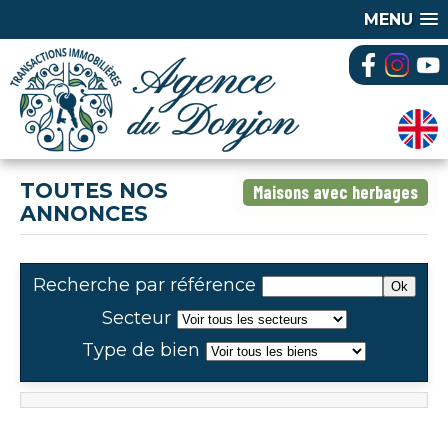
MENU
TOUTES NOS
Maisons avec herbages
ANNONCES
Recherche par référence
Secteur
Type de bien