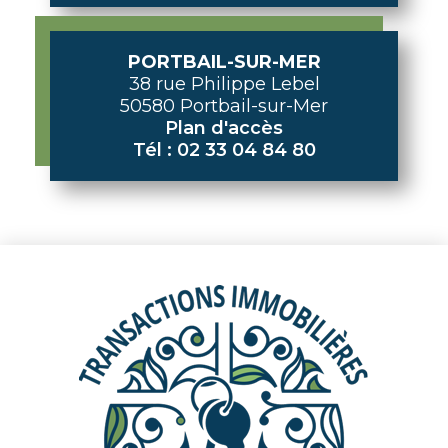
PORTBAIL-SUR-MER
38 rue Philippe Lebel
50580 Portbail-sur-Mer
Plan d'accès
Tél : 02 33 04 84 80