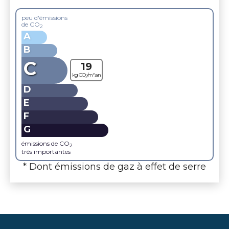
peu d'émissions
de CO
2
A
B
C
19
kg CO
/m².an
2
D
E
F
G
émissions de CO
2
très importantes
* Dont émissions de gaz à effet de serre