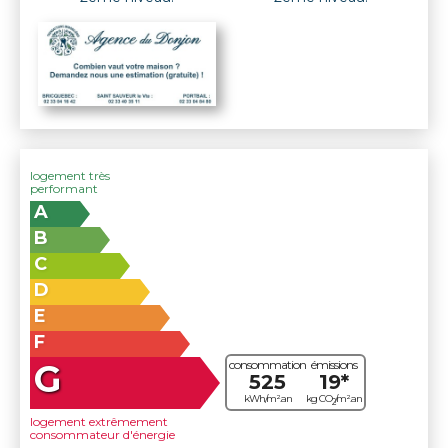
logement très
performant
A
B
C
D
E
F
G
consommation
émissions
525
19*
kWh/m².an
kg CO
/m².an
2
logement extrêmement
consommateur d'énergie