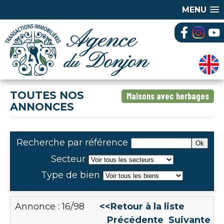
MENU
TOUTES NOS
Maisons avec herbages
ANNONCES
Recherche par référence
Secteur
Type de bien
Annonce : 16/98
<<Retour à la liste
Précédente
Suivante