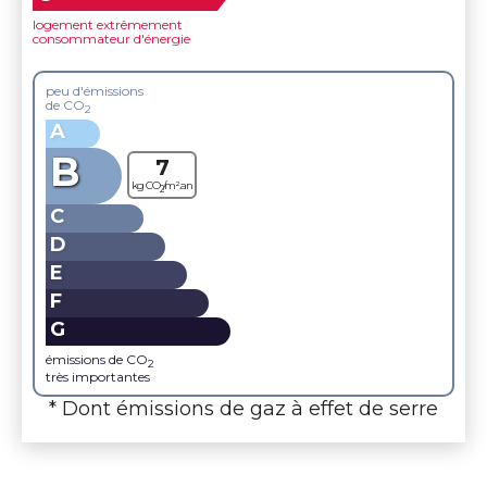
logement extrêmement
consommateur d'énergie
peu d'émissions
de CO
2
A
B
7
kg CO
/m².an
2
C
D
E
F
G
émissions de CO
2
très importantes
* Dont émissions de gaz à effet de serre