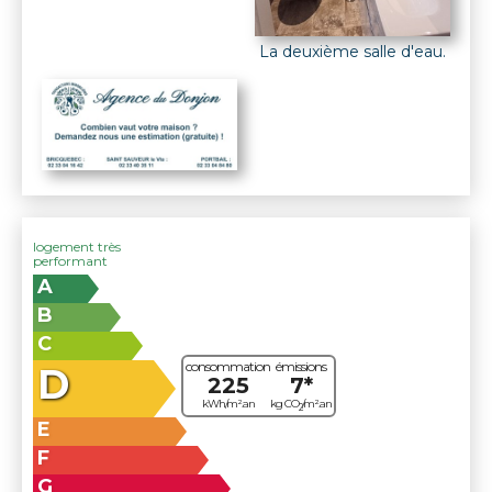
La deuxième salle d'eau.
logement très
performant
A
B
C
consommation
émissions
D
225
7*
kWh/m².an
kg CO
/m².an
2
E
F
G