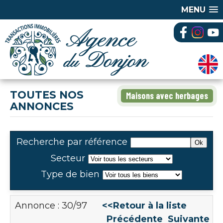
MENU
TOUTES NOS
Maisons avec herbages
ANNONCES
Recherche par référence
Secteur
Type de bien
Annonce : 30/97
<<Retour à la liste
Précédente
Suivante