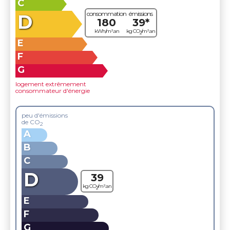
C
consommation
émissions
D
180
39*
kWh/m².an
kg CO
/m².an
2
E
F
G
logement extrêmement
consommateur d'énergie
peu d'émissions
de CO
2
A
B
C
D
39
kg CO
/m².an
2
E
F
G