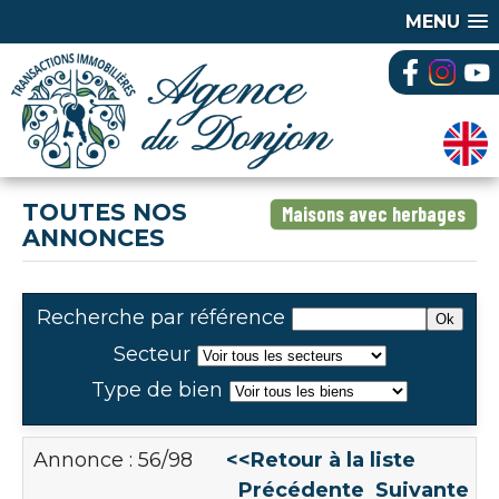
MENU
TOUTES NOS
Maisons avec herbages
ANNONCES
Recherche par référence
Secteur
Type de bien
Annonce : 56/98
<<Retour à la liste
Précédente
Suivante