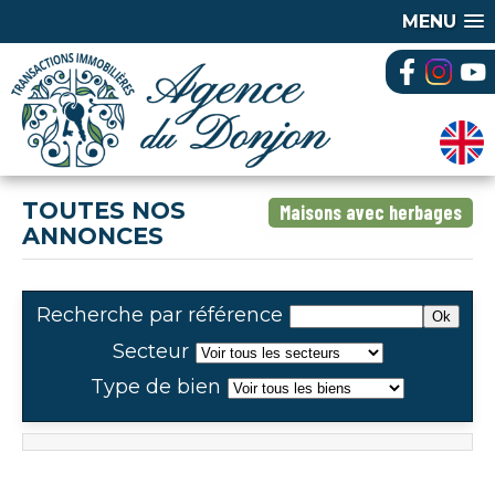
MENU
TOUTES NOS
Maisons avec herbages
ANNONCES
Recherche par référence
Secteur
Type de bien