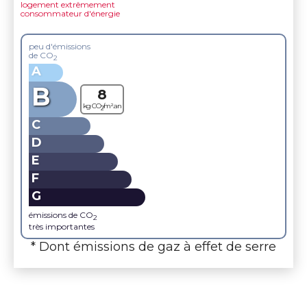
logement extrêmement
consommateur d'énergie
peu d'émissions
de CO
2
A
B
8
kg CO
/m².an
2
C
D
E
F
G
émissions de CO
2
très importantes
* Dont émissions de gaz à effet de serre