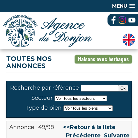
MENU
TOUTES NOS
Maisons avec herbages
ANNONCES
Recherche par référence
Secteur
Type de bien
Annonce : 49/98
<<Retour à la liste
Précédente
Suivante