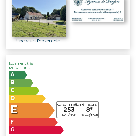
Une vue d'ensemble.
logement très
performant
A
B
C
D
consommation
émissions
E
253
8*
kWh/m².an
kg CO
/m².an
2
F
G