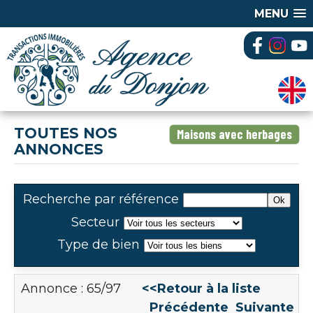
MENU
TOUTES NOS
Maisons avec herbages
ANNONCES
Recherche par référence
Secteur
Type de bien
Annonce : 65/97
<<Retour à la liste
Précédente
Suivante