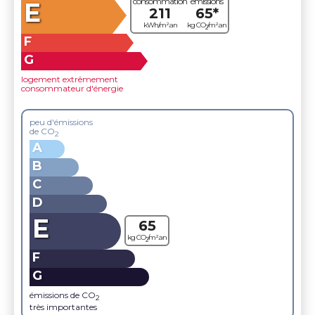
consommation
émissions
E
211
65*
kWh/m².an
kg CO
/m².an
2
F
G
logement extrêmement
consommateur d'énergie
peu d'émissions
de CO
2
A
B
C
D
E
65
kg CO
/m².an
2
F
G
émissions de CO
2
très importantes