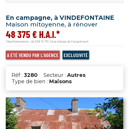
En campagne, à VINDEFONTAINE
Maison mitoyenne, à rénover
48 375 € H.A.I.*
*dont honoraires : de 7,50 % TTC. (à la charge de l'acquéreur)
A ÉTÉ VENDU PAR L'AGENCE
EXCLUSIVITÉ
Réf :
3280
Secteur :
Autres
Type de bien :
Maisons