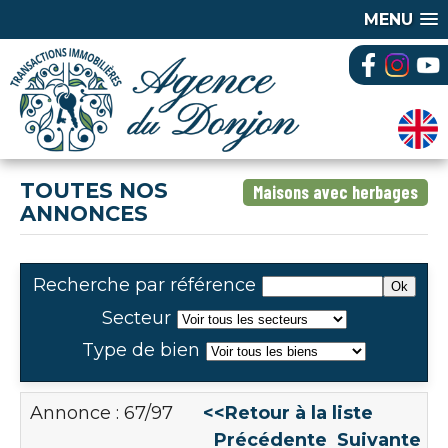
MENU
TOUTES NOS
Maisons avec herbages
ANNONCES
Recherche par référence
Secteur
Type de bien
Annonce : 67/97
<<Retour à la liste
Précédente
Suivante