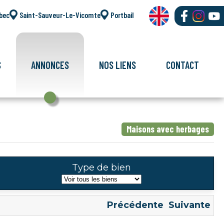
bec
Saint-Sauveur-Le-Vicomte
Portbail
S
ANNONCES
NOS LIENS
CONTACT
Maisons avec herbages
Type de bien
Précédente
Suivante