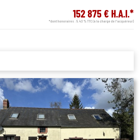
152 875 € H.A.I.*
*dont honoraires : 5.43 % TTC (à la charge de l'acquéreur)