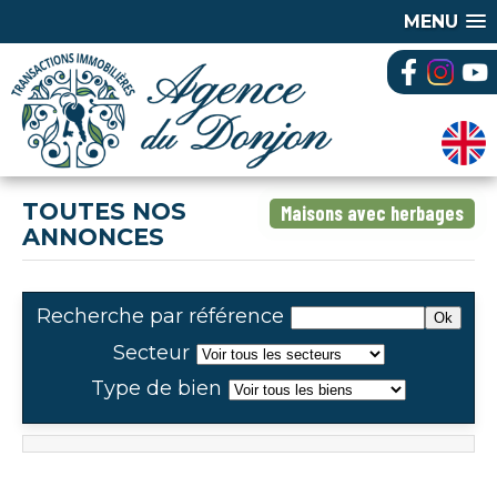
MENU
TOUTES NOS
Maisons avec herbages
ANNONCES
Recherche par référence
Secteur
Type de bien