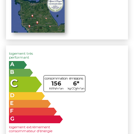
logement très
performant
A
B
consommation
émissions
C
156
6*
kWh/m².an
kg CO
/m².an
2
D
E
F
G
logement extrêmement
consommateur d'énergie