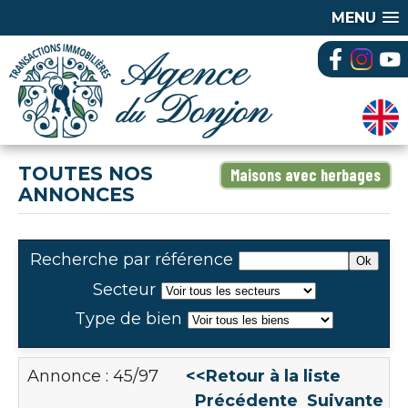
MENU
TOUTES NOS
Maisons avec herbages
ANNONCES
Recherche par référence
Secteur
Type de bien
Annonce : 45/97
<<Retour à la liste
Précédente
Suivante