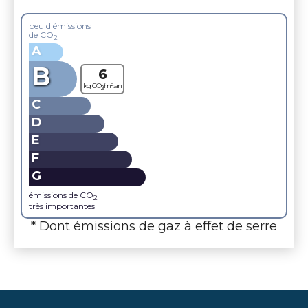
peu d'émissions
de CO
2
A
B
6
kg CO
/m².an
2
C
D
E
F
G
émissions de CO
2
très importantes
* Dont émissions de gaz à effet de serre