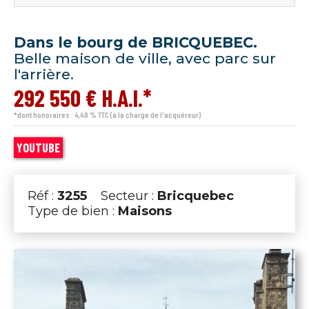
Dans le bourg de BRICQUEBEC.
Belle maison de ville, avec parc sur
l'arrière.
292 550 € H.A.I.*
*dont honoraires : 4,48 % TTC (à la charge de l'acquéreur)
YOUTUBE
Réf :
3255
Secteur :
Bricquebec
Type de bien :
Maisons