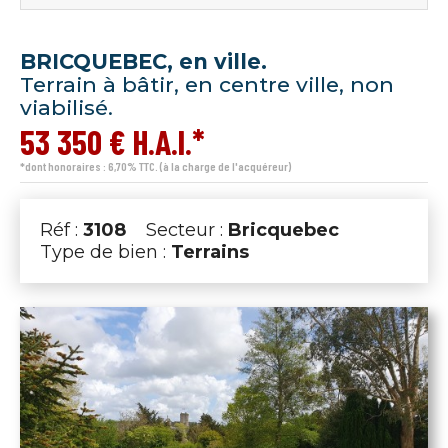
BRICQUEBEC, en ville.
Terrain à bâtir, en centre ville, non
viabilisé.
53 350 € H.A.I.*
*dont honoraires : 6,70% TTC. (à la charge de l'acquéreur)
Réf :
3108
Secteur :
Bricquebec
Type de bien :
Terrains