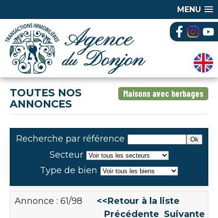
MENU
TOUTES NOS
Maisons avec herbages
ANNONCES
Recherche par référence
Secteur
Type de bien
Annonce : 61/98
<<Retour à la liste
Précédente
Suivante