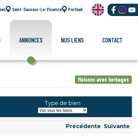
bec
Saint-Sauveur-Le-Vicomte
Portbail
S
ANNONCES
NOS LIENS
CONTACT
Maisons avec herbages
Type de bien
Précédente
Suivante