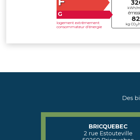
F
32
kWh/m
émiss
G
82
logement extrêmement
kg CO
/
2
consommateur d'énergie
Des b
BRICQUEBEC
2 rue Estouteville