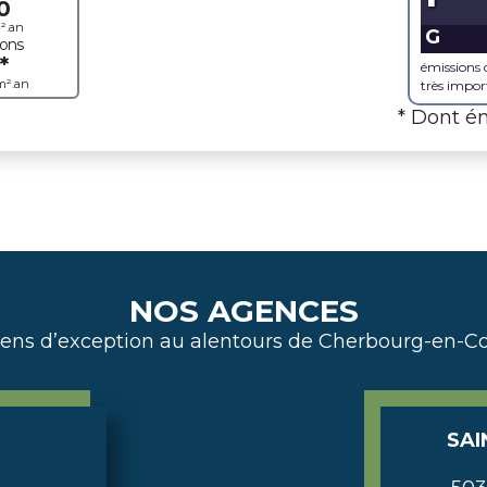
0
².an
G
ions
*
émissions
m².an
très impor
* Dont ém
NOS AGENCES
iens d’exception au alentours de Cherbourg-en-Co
SAI