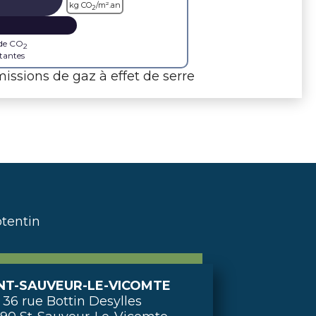
kg CO
/m².an
2
 de CO
2
tantes
issions de gaz à effet de serre
tentin
NT-SAUVEUR-LE-VICOMTE
36 rue Bottin Desylles