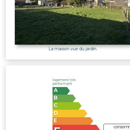
La maison vue du jardin.
logement très
performant
A
B
C
D
E
consomm