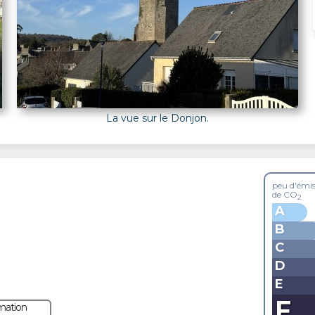
La vue sur le Donjon.
peu d'émis
de CO
2
A
B
C
D
E
F
ation