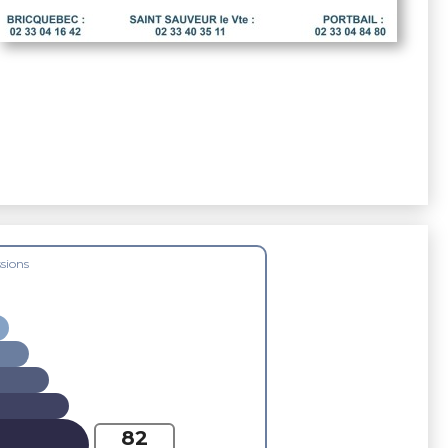
sions
82