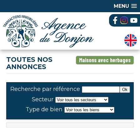
MENU
TOUTES NOS
Maisons avec herbages
ANNONCES
Recherche par référence
Secteur
Type de bien